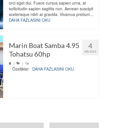
orci eget dui. Fusce cursus sapien urna, at
sollicitudin sapien sagittis non. Aenean suscipit
scelerisque nibh at gravida. Vivamus pretium...
DAHA FAZLASINI OKU
Marin Boat Samba 4.95
4
Tohatsu 60hp
NIS 2023
|
|
Özellikler
DAHA FAZLASINI OKU