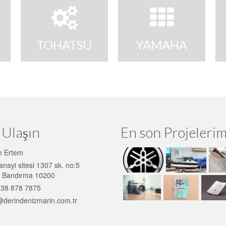
TOHATSU
YAMAHA
 Ulaşın
En son Projelerim
 Ertem
anayi sitesi 1307 sk. no:5
ir Bandırma 10200
38 878 7875
@derindenizmarin.com.tr