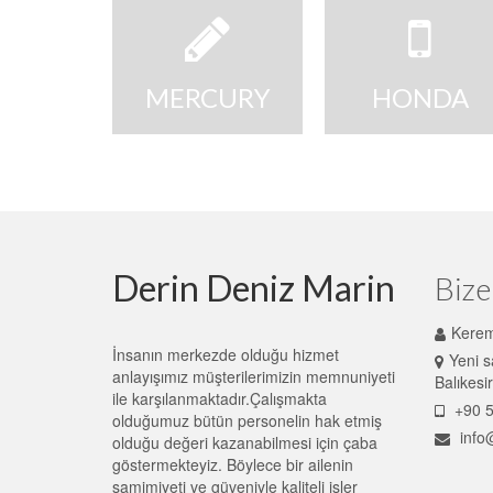
MERCURY
HONDA
Derin Deniz Marin
Bize
Kerem
İnsanın merkezde olduğu hizmet
Yeni s
anlayışımız müşterilerimizin memnuniyeti
Balıkes
ile karşılanmaktadır.Çalışmakta
+90 5
olduğumuz bütün personelin hak etmiş
info
olduğu değeri kazanabilmesi için çaba
göstermekteyiz. Böylece bir ailenin
samimiyeti ve güveniyle kaliteli işler