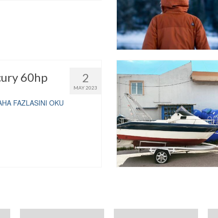
cury 60hp
2
MAY 2023
AHA FAZLASINI OKU